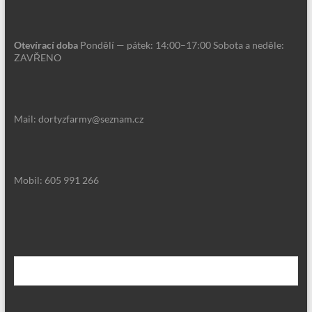
Otevírací doba
Pondělí — pátek: 14:00–17:00 Sobota a neděle:
ZAVŘENO
Mail: dortyzfarmy@seznam.cz
Mobil: 605 991 266