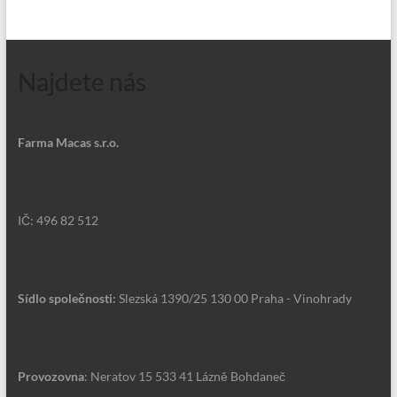
Najdete nás
Farma Macas s.r.o.
IČ: 496 82 512
Sídlo společnosti:
Slezská 1390/25 130 00 Praha - Vinohrady
Provozovna
: Neratov 15 533 41 Lázně Bohdaneč